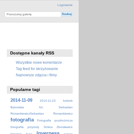
Logowanie
Dostępne kanały RSS
Wszystkie nowe komentarze
Tag feed for skrzyżowanie
Najnowsze zdjęcia i filmy
Popularne tagi
2014-11-09
2014-11-23
bobrek
Bytomska
fot. Sebastian
RomankiewiczSebastian Romankiewicz
fotografia
Fotografia pozdrożnicza
fotografia przyrody
Gmina Zbrosławice
Inverness
himalaje
huta
natura