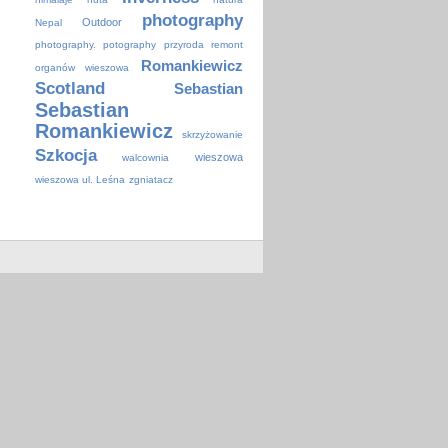
photography
Outdoor
Nepal
photography.
potography
przyroda
remont
Romankiewicz
organów wieszowa
Scotland
Sebastian
Sebastian
Romankiewicz
skrzyżowanie
Szkocja
wieszowa
walcownia
wieszowa ul. Leśna
zgniatacz