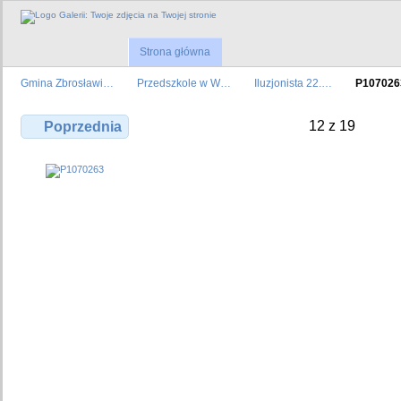
Strona główna
Gmina Zbrosławi…
Przedszkole w W…
Iluzjonista 22.…
P107026
12 z 19
Poprzednia