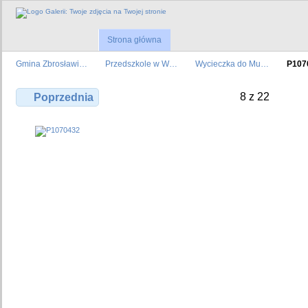
Strona główna
Gmina Zbrosławi…
Przedszkole w W…
Wycieczka do Mu…
P107
8 z 22
Poprzednia